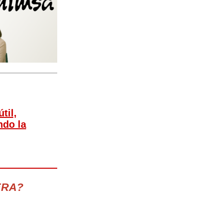
til,
ndo la
ERA?