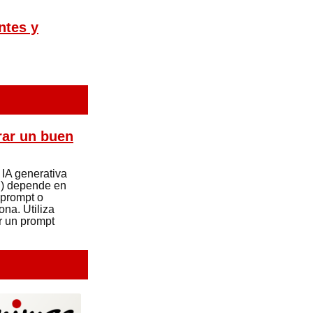
ntes y
rar un buen
 IA generativa
..) depende en
 prompt o
ona. Utiliza
r un prompt