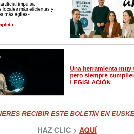
artificial impulsa
 locales más eficientes y
cos más ágiles»
mpleta
Una herramienta muy ú
pero siempre cumplie
LEGISLACIÓN
IERES RECIBIR ESTE BOLETÍN EN EUSK
HAZ CLIC >
AQUÍ