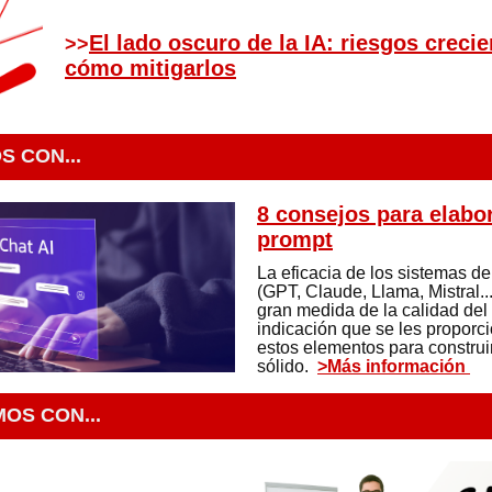
El lado oscuro de la IA: riesgos crecie
>>
cómo mitigarlos
S CON...
8 consejos para elabo
prompt
La eficacia de los sistemas de
(GPT, Claude, Llama, Mistral.
gran medida de la calidad del
indicación que se les proporci
estos elementos para construi
sólido.
>Más información
OS CON...