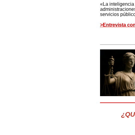
«La inteligencia 
administraciones
servicios públi
>Entrevista co
¿QU